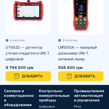
В наличии
В наличии
UT662D — детектор
LM100GA — лазерный
утечки хладагента UNI-T,
дальномер UNI-T,
цифровой
зелёный лазер,
дальность 100 м,
9 794 500 сум
926 400 сум
точность ±2 мм, память и
ДОБАВИТЬ
ДОБАВИТЬ
подсветка.
Силовое и
Контрольно-
Промышленная
коммутационно
измерительные
автоматизация
е
приборы
и управление
оборудование
Цифровые
Реле