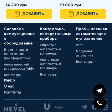
14 200 сум
19 000 сум
ДОБАВИТЬ
ДОБАВИТЬ
Силовое и
Контрольно-
Промышленная
коммутационно
измерительные
автоматизация
е
приборы
и управление
оборудование
Цифровые
Реле
амперметры и
Блоки питания и
Модульная
вольтметры
понижающие
автоматика
трансформаторы
Аналоговые
Все товары
амперметры и
Автоматический
вольтметры
ввод резерва (АВР)
Все товары
Все товары
Инфо
О нас
Контакты