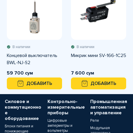
В наличии
В наличии
Концевой выключатель
Микрик мини SV-166-1C25
BWL-NJ-S2
59 700 сум
7 600 сум
ДОБАВИТЬ
ДОБАВИТЬ
Силовое и
Контрольно-
Промышленная
коммутационно
измерительные
автоматизация
е
приборы
и управление
оборудование
Цифровые
Реле
амперметры и
Блоки питания и
Модульная
вольтметры
понижающие