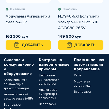
В наличии
В наличии
Модульный Амперметр 3
NE194U-9X1 Вольтметр
фаза NA-3P
электронный 96x96 1P
AC/DC80-265V
однофазный
162 300 сум
149 900 сум
ДОБАВИТЬ
ДОБАВИТЬ
Силовое и
Контрольно-
Промышленная
коммутационно
измерительные
автоматизация
е
приборы
и управление
оборудование
Цифровые
Реле
амперметры и
Блоки питания и
Модульная
вольтметры
понижающие
автоматика
трансформаторы
Аналоговые
Все товары
амперметры и
Автоматический
вольтметры
ввод резерва (АВР)
Все товары
Все товары