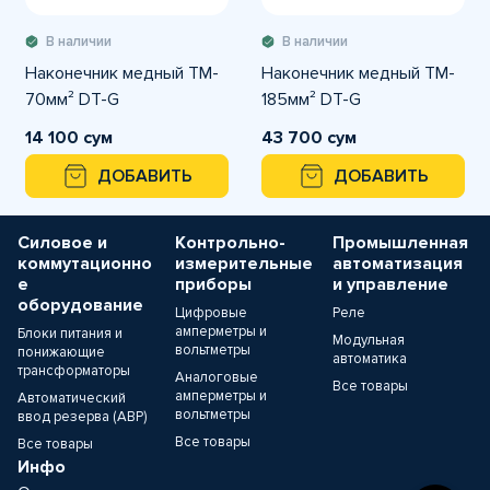
В наличии
В наличии
Наконечник медный TM-
Наконечник медный TM-
70мм² DT-G
185мм² DT-G
14 100 сум
43 700 сум
ДОБАВИТЬ
ДОБАВИТЬ
Силовое и
Контрольно-
Промышленная
коммутационно
измерительные
автоматизация
е
приборы
и управление
оборудование
Цифровые
Реле
амперметры и
Блоки питания и
Модульная
вольтметры
понижающие
автоматика
трансформаторы
Аналоговые
Все товары
амперметры и
Автоматический
вольтметры
ввод резерва (АВР)
Все товары
Все товары
Инфо