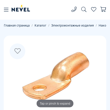
Главная страница
Каталог
Электромонтажные изделия
Наконе
Tap or pinch to expand