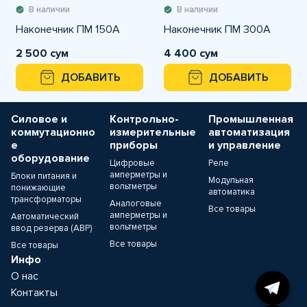
В наличии
В наличии
Наконечник ПМ 150А
Наконечник ПМ 300А
2 500 сум
4 400 сум
ДОБАВИТЬ
ДОБАВИТЬ
Силовое и
Контрольно-
Промышленная
коммутационно
измерительные
автоматизация
е
приборы
и управление
оборудование
Цифровые
Реле
амперметры и
Блоки питания и
Модульная
вольтметры
понижающие
автоматика
трансформаторы
Аналоговые
Все товары
амперметры и
Автоматический
вольтметры
ввод резерва (АВР)
Все товары
Все товары
Инфо
О нас
Контакты