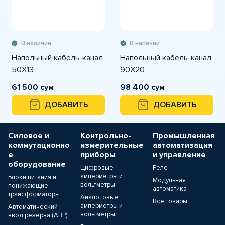
В наличии
В наличии
Напольный кабель-канал
Напольный кабель-канал
50X13
90X20
61 500 сум
98 400 сум
ДОБАВИТЬ
ДОБАВИТЬ
Силовое и
Контрольно-
Промышленная
коммутационно
измерительные
автоматизация
е
приборы
и управление
оборудование
Цифровые
Реле
амперметры и
Блоки питания и
Модульная
вольтметры
понижающие
автоматика
трансформаторы
Аналоговые
Все товары
амперметры и
Автоматический
вольтметры
ввод резерва (АВР)