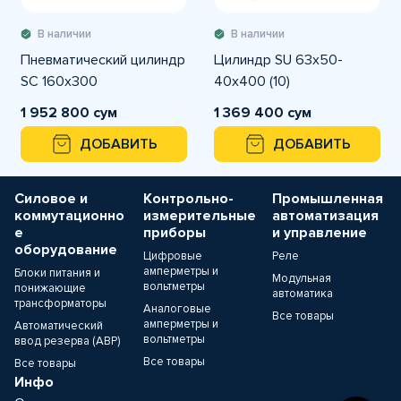
В наличии
В наличии
Пневматический цилиндр
Цилиндр SU 63x50-
SC 160x300
40x400 (10)
1 952 800 сум
1 369 400 сум
ДОБАВИТЬ
ДОБАВИТЬ
Силовое и
Контрольно-
Промышленная
коммутационно
измерительные
автоматизация
е
приборы
и управление
оборудование
Цифровые
Реле
амперметры и
Блоки питания и
Модульная
вольтметры
понижающие
автоматика
трансформаторы
Аналоговые
Все товары
амперметры и
Автоматический
вольтметры
ввод резерва (АВР)
Все товары
Все товары
Инфо