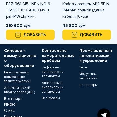
E3Z-R61-M5J NPN NO 6-
Кабель-разъем M12 5PIN
36VDC 100-4000 мм 3
"MAMA" прямой (длина
pin (M8) Датчик
кабеля 10-см)
фотоэлектрический
310 600 сум
45 800 сум
диапазон срабатывания
ДОБАВИТЬ
ДОБАВИТЬ
100
Силовое и
Контрольно-
Промышленная
коммутационно
измерительные
автоматизация
е
приборы
и управление
оборудование
Цифровые
Реле
амперметры и
Блоки питания и
Модульная
вольтметры
понижающие
автоматика
трансформаторы
Аналоговые
Все товары
амперметры и
Автоматический
вольтметры
ввод резерва (АВР)
Все товары
Все товары
Инфо
О нас
Контакты