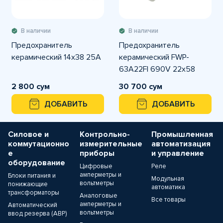
В наличии
В наличии
Предохранитель
Предохранитель
керамический 14х38 25A
керамический FWP-
63A22FI 690V 22x58
2 800 сум
30 700 сум
ДОБАВИТЬ
ДОБАВИТЬ
Силовое и
Контрольно-
Промышленная
коммутационно
измерительные
автоматизация
е
приборы
и управление
оборудование
Цифровые
Реле
амперметры и
Блоки питания и
Модульная
вольтметры
понижающие
автоматика
трансформаторы
Аналоговые
Все товары
амперметры и
Автоматический
вольтметры
ввод резерва (АВР)