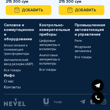
215 300 сум
215 300 сум
ДОБАВИТЬ
ДОБАВИТЬ
Силовое и
Контрольно-
Промышленная
коммутационно
измерительные
автоматизация
е
приборы
и управление
оборудование
Цифровые
Реле
амперметры и
Блоки питания и
Модульная
вольтметры
понижающие
автоматика
трансформаторы
Аналоговые
Все товары
амперметры и
Автоматический
вольтметры
ввод резерва (АВР)
Все товары
Все товары
Инфо
О нас
Контакты