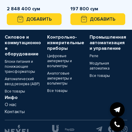
2 848 400 сум
197 800 сум
ДОБАВИТЬ
ДОБАВИТЬ
Силовое и
Контрольно-
Промышленная
коммутационно
измерительные
автоматизация
е
приборы
и управление
оборудование
Цифровые
Реле
амперметры и
Блоки питания и
Модульная
вольтметры
понижающие
автоматика
трансформаторы
Аналоговые
Все товары
амперметры и
Автоматический
вольтметры
ввод резерва (АВР)
Все товары
Все товары
Инфо
О нас
Контакты