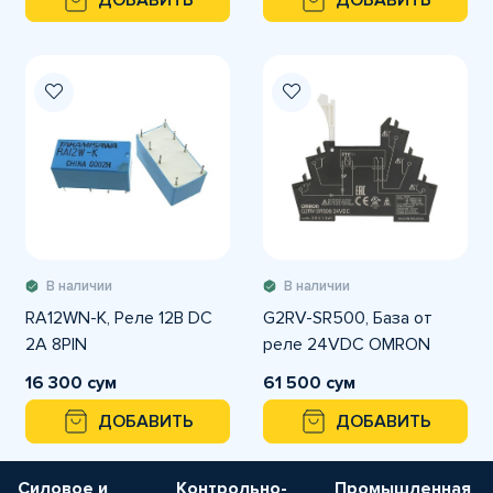
ДОБАВИТЬ
ДОБАВИТЬ
В наличии
В наличии
RA12WN-K, Реле 12В DC
G2RV-SR500, База от
2A 8PIN
реле 24VDC OMRON
16 300 сум
61 500 сум
ДОБАВИТЬ
ДОБАВИТЬ
Силовое и
Контрольно-
Промышленная