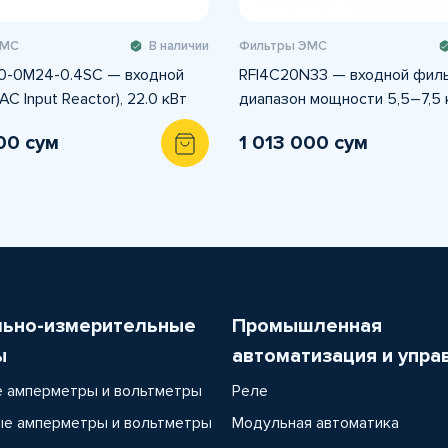
ЭМС
В наличии
Фильтры ЭМС
0-0M24-0.4SC — входной
RFI4C20N33 — входной филь
AC Input Reactor), 22.0 кВт
диапазон мощности 5,5–7,5 
00 сум
1 013 000 сум
льно-измерительные
Промышленная
ы
автоматизация и упра
 амперметры и вольтметры
Реле
е амперметры и вольтметры
Модульная автоматика