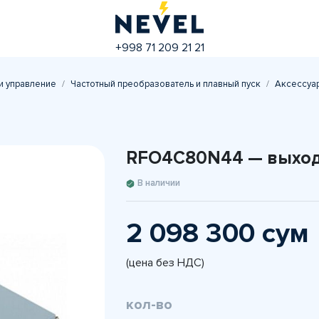
+998 71 209 21 21
и управление
Частотный преобразователь и плавный пуск
Аксессуар
RFO4C80N44 — выходн
В наличии
2 098 300 сум
(цена без НДС)
кол-во