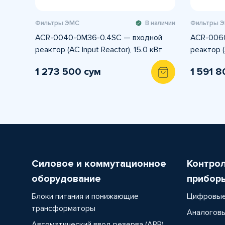
Фильтры ЭМС
В наличии
Фильтры 
ACR-0040-0M36-0.4SC — входной
ACR-006
реактор (AC Input Reactor), 15.0 кВт
реактор (
1 273 500 сум
1 591 8
Силовое и коммутационное
Контро
оборудование
прибор
Блоки питания и понижающие
Цифровые
трансформаторы
Аналоговы
Автоматический ввод резерва (АВР)