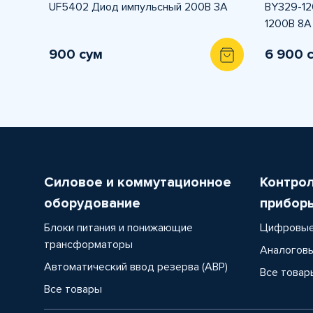
UF5402 Диод импульсный 200В 3А
BY329-12
1200В 8А
900 сум
6 900 
Силовое и коммутационное
Контро
оборудование
прибор
Блоки питания и понижающие
Цифровые
трансформаторы
Аналоговы
Автоматический ввод резерва (АВР)
Все товар
Все товары