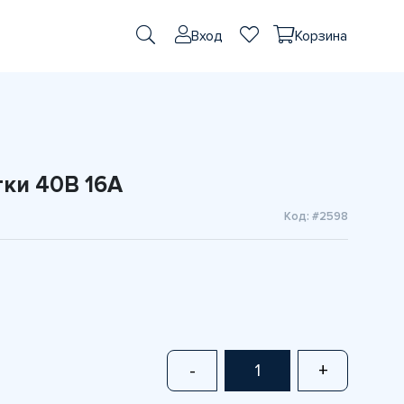
Вход
Корзина
ки 40В 16A
Код: #2598
-
+