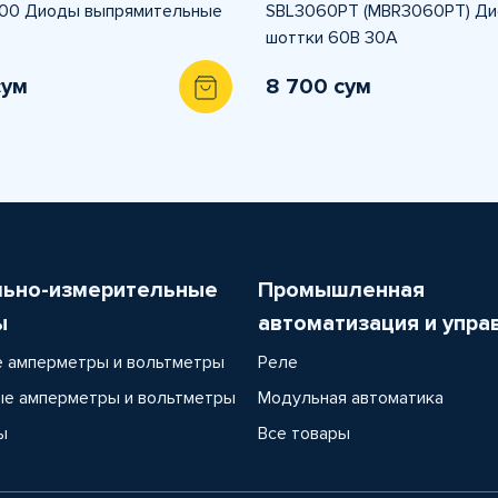
00 Диоды выпрямительные
SBL3060PT (MBR3060PT) Д
шоттки 60В 30А
сум
8 700 сум
льно-измерительные
Промышленная
ы
автоматизация и упра
 амперметры и вольтметры
Реле
е амперметры и вольтметры
Модульная автоматика
ы
Все товары