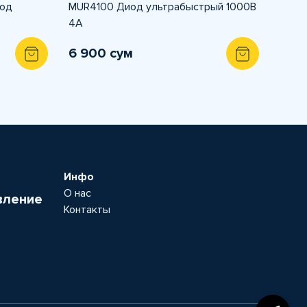
иод
MUR4100 Диод ультрабыстрый 1000В
4А
6 900 сум
Инфо
О нас
вление
Контакты