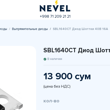
+998 71 209 21 21
иоды
Выпрямительные диоды
SBL1640CT Диод Шоттки 40В 16A
SBL1640CT Диод Шотт
В наличии
13 900 сум
(цена без НДС)
кол-во