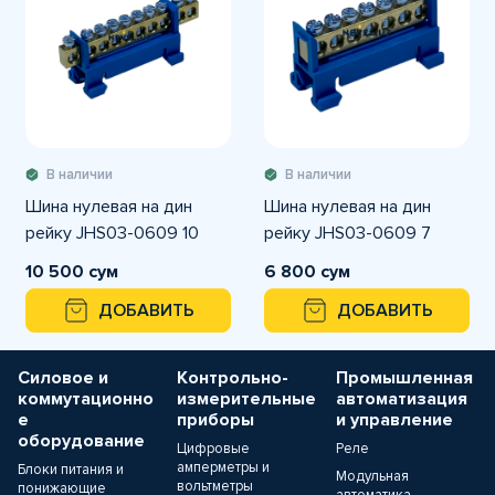
В наличии
В наличии
Шина нулевая на дин
Шина нулевая на дин
рейку JHS03-0609 10
рейку JHS03-0609 7
10 500 сум
6 800 сум
ДОБАВИТЬ
ДОБАВИТЬ
Силовое и
Контрольно-
Промышленная
коммутационно
измерительные
автоматизация
е
приборы
и управление
оборудование
Цифровые
Реле
амперметры и
Блоки питания и
Модульная
вольтметры
понижающие