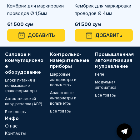
Кембрик для маркировки
Кембрик для маркировки
проводов Ø 1,5мм
проводов Ø 4мм
61 500 сум
61 500 сум
ДОБАВИТЬ
ДОБАВИТЬ
Силовое и
Контрольно-
Промышленная
коммутационно
измерительные
автоматизация
е
приборы
и управление
оборудование
Цифровые
Реле
амперметры и
Блоки питания и
Модульная
вольтметры
понижающие
автоматика
трансформаторы
Аналоговые
Все товары
амперметры и
Автоматический
вольтметры
ввод резерва (АВР)
Все товары
Все товары
Инфо
О нас
Контакты