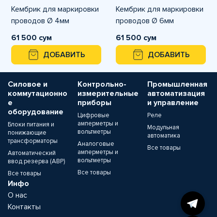
Кембрик для маркировки
Кембрик для маркировки
проводов Ø 4мм
проводов Ø 6мм
61 500 сум
61 500 сум
ДОБАВИТЬ
ДОБАВИТЬ
Силовое и
Контрольно-
Промышленная
коммутационно
измерительные
автоматизация
е
приборы
и управление
оборудование
Цифровые
Реле
амперметры и
Блоки питания и
Модульная
вольтметры
понижающие
автоматика
трансформаторы
Аналоговые
Все товары
амперметры и
Автоматический
вольтметры
ввод резерва (АВР)
Все товары
Все товары
Инфо
О нас
Контакты