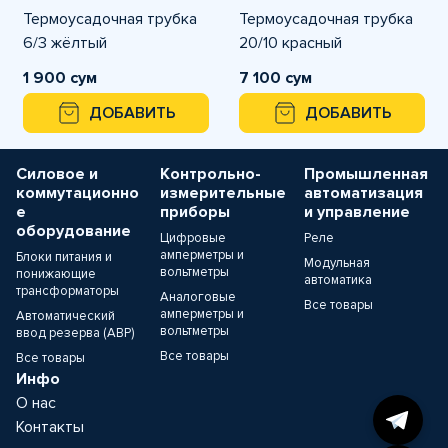
Термоусадочная трубка
Термоусадочная трубка
6/3 жёлтый
20/10 красный
1 900 сум
7 100 сум
ДОБАВИТЬ
ДОБАВИТЬ
Силовое и
Контрольно-
Промышленная
коммутационно
измерительные
автоматизация
е
приборы
и управление
оборудование
Цифровые
Реле
амперметры и
Блоки питания и
Модульная
вольтметры
понижающие
автоматика
трансформаторы
Аналоговые
Все товары
амперметры и
Автоматический
вольтметры
ввод резерва (АВР)
Все товары
Все товары
Инфо
О нас
Контакты