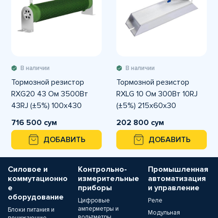
В наличии
В наличии
Тормозной резистор
Тормозной резистор
RXG20 43 Ом 3500Вт
RXLG 10 Ом 300Вт 10RJ
43RJ (±5%) 100x430
(±5%) 215x60x30
716 500 сум
202 800 сум
ДОБАВИТЬ
ДОБАВИТЬ
Силовое и
Контрольно-
Промышленная
коммутационно
измерительные
автоматизация
е
приборы
и управление
оборудование
Цифровые
Реле
амперметры и
Блоки питания и
Модульная
вольтметры