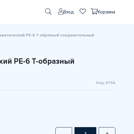
Вход
Корзина
вматический PE-6 T-образный соединительный
кий PE-6 T-образный
Код: #794