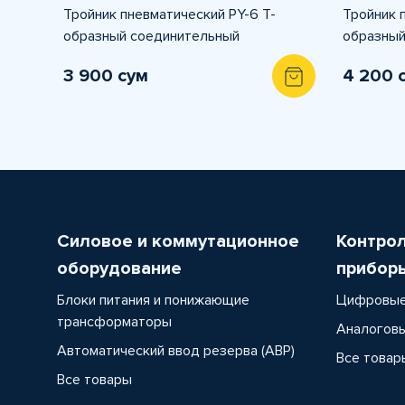
Тройник пневматический PY-6 T-
Тройник 
образный соединительный
образный
3 900 сум
4 200 
Силовое и коммутационное
Контро
оборудование
прибор
Блоки питания и понижающие
Цифровые
трансформаторы
Аналоговы
Автоматический ввод резерва (АВР)
Все товар
Все товары