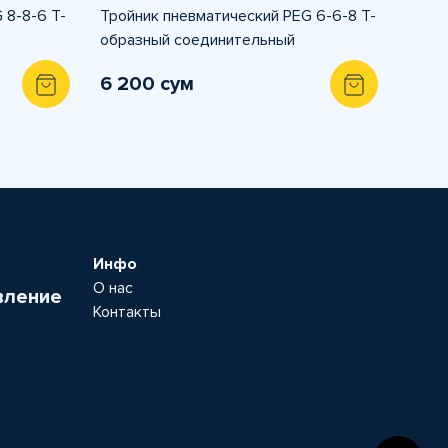
 8-8-6 T-
Тройник пневматический PEG 6-6-8 T-
образный соединительный
6 200 сум
Инфо
О нас
вление
Контакты