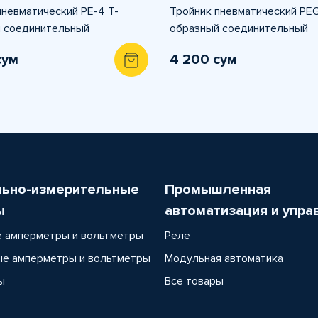
пневматический PE-4 T-
Тройник пневматический PEG
 соединительный
образный соединительный
сум
4 200 сум
льно-измерительные
Промышленная
ы
автоматизация и упра
 амперметры и вольтметры
Реле
е амперметры и вольтметры
Модульная автоматика
ы
Все товары