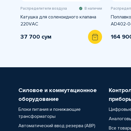
Распределители воздуха
В наличии
Распредел
Катушка для соленоидного клапана
Поплавко
220VАC
AD402-0
37 700 сум
164 90
Силовое и коммутационное
Контро
оборудование
прибор
Блоки питания и понижающие
Цифровые
трансформаторы
Аналоговы
Автоматический ввод резерва (АВР)
Все товар