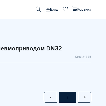
Вход
Корзина
пневмоприводом DN32
Код: #1475
-
+