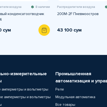
ители воздуха
В наличии
Распределители воздуха
вый конденсатоотводчик
200M-2F Пневмоостров
4
0 сум
43 100 сум
льно-измерительные
Промышленная
ы
автоматизация и упра
 амперметры и вольтметры
Реле
е амперметры и вольтметры
Модульная автоматика
ы
Все товары