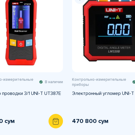
о-измерительные
Контрольно-измерительные
В наличии
приборы
 проводки 3/1 UNI-T UT387E
Электронный угломер UNI-T
0 сум
470 800 сум