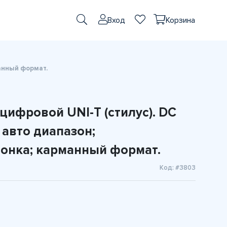
Вход
Корзина
манный формат.
цифровой UNI-T (стилус). DC
 авто диапазон;
вонка; карманный формат.
Код: #3803