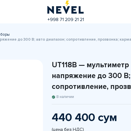
+998 71 209 21 21
иборы
ряжение до 300 В; авто диапазон; сопротивление, прозвонка; кар
UT118B — мультиметр 
напряжение до 300 В;
сопротивление, проз
В наличии
440 400 сум
(цена без НДС)