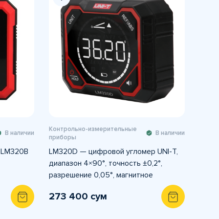
Контрольно-измерительные
В наличии
В наличии
приборы
 LM320B
LM320D — цифровой угломер UNI-T,
диапазон 4×90°, точность ±0,2°,
разрешение 0,05°, магнитное
основание.
273 400 сум