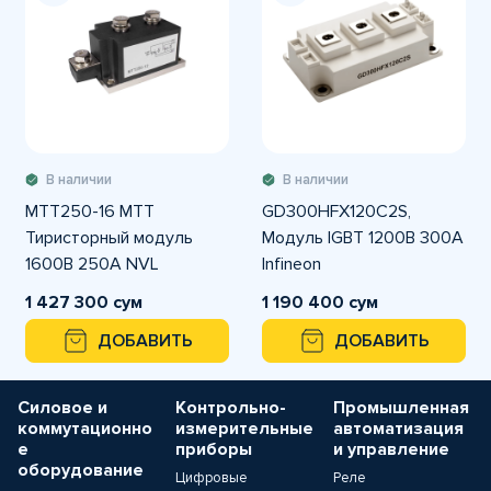
В наличии
В наличии
MTT250-16 МТТ
GD300HFX120C2S,
Тиристорный модуль
Модуль IGBT 1200В 300А
1600В 250А NVL
Infineon
1 427 300 сум
1 190 400 сум
ДОБАВИТЬ
ДОБАВИТЬ
Силовое и
Контрольно-
Промышленная
коммутационно
измерительные
автоматизация
е
приборы
и управление
оборудование
Цифровые
Реле