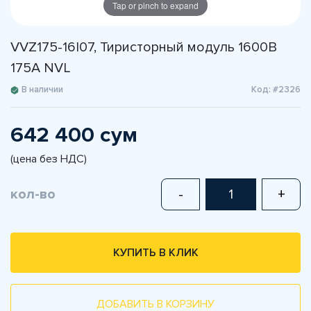
Tap or pinch to expand
VVZ175-16I07, Тиристорный модуль 1600В
175А NVL
В наличии
Код: #2326
642 400 сум
(цена без НДС)
кол-во
-
+
КУПИТЬ В КЛИК
ДОБАВИТЬ В КОРЗИНУ