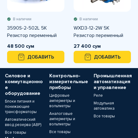
В наличии
В наличии
3590S-2-502L 5К
WXD3-12-2W 5К
Резистор переменный
Резистор переменный
48 500 сум
27 400 сум
ДОБАВИТЬ
ДОБАВИТЬ
Силовое и
Контрольно-
Промышленная
коммутационно
измерительные
автоматизация
е
приборы
и управление
оборудование
Цифровые
Реле
амперметры и
Блоки питания и
Модульная
вольтметры
понижающие
автоматика
трансформаторы
Аналоговые
Все товары
амперметры и
Автоматический
вольтметры
ввод резерва (АВР)
Все товары
Все товары