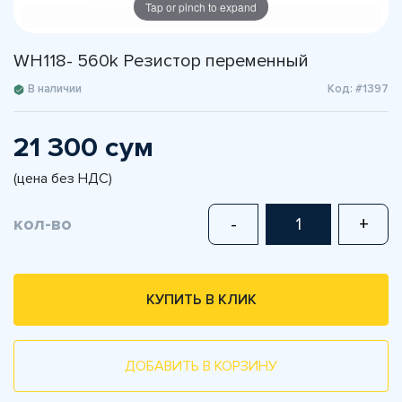
Tap or pinch to expand
WH118- 560k Резистор переменный
В наличии
Код: #1397
21 300 сум
(цена без НДС)
кол-во
-
+
КУПИТЬ В КЛИК
ДОБАВИТЬ В КОРЗИНУ