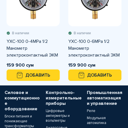
В наличии
В наличии
YXC-100 0-4MPa 1/2
YXC-100 0-6MPa 1/2
Манометр
Манометр
электроконтактный ЭКМ
электроконтактный ЭКМ
159 900 сум
159 900 сум
ДОБАВИТЬ
ДОБАВИТЬ
Силовое и
Контрольно-
Промышленная
коммутационно
измерительные
автоматизация
е
приборы
и управление
оборудование
Цифровые
Реле
амперметры и
Блоки питания и
Модульная
вольтметры
понижающие
автоматика
трансформаторы
Аналоговые