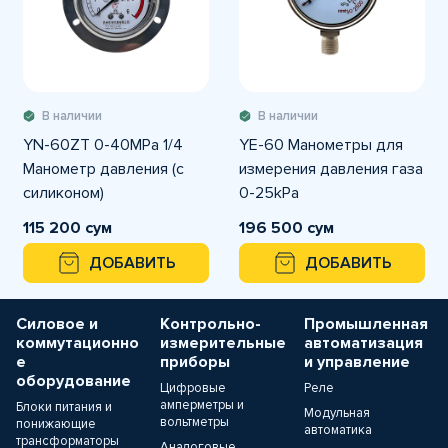
В наличии
В наличии
YN-60ZT 0-40MPа 1/4
YE-60 Манометры для
Манометр давления (с
измерения давления газа
силиконом)
0-25kPa
горизонтальное
115 200 сум
196 500 сум
подключение
ДОБАВИТЬ
ДОБАВИТЬ
Силовое и
Контрольно-
Промышленная
коммутационно
измерительные
автоматизация
е
приборы
и управление
оборудование
Цифровые
Реле
амперметры и
Блоки питания и
Модульная
вольтметры
понижающие
автоматика
трансформаторы
Аналоговые