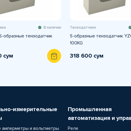
ики
В наличии
Тензодатчики
S-образные тензодатчик
S-образные тензодатчик YZ
100KG
0 сум
318 600 сум
льно-измерительные
Промышленная
ы
автоматизация и упра
 амперметры и вольтметры
Реле