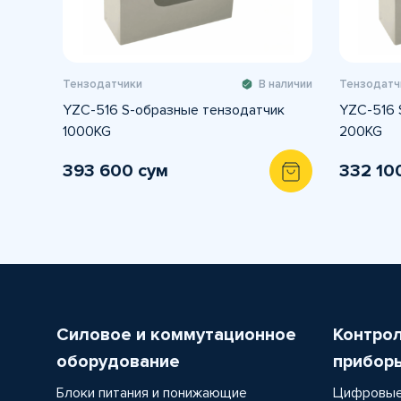
Тензодатчики
В наличии
Тензодатч
YZC-516 S-образные тензодатчик
YZC-516 
1000KG
200KG
393 600 сум
332 10
Силовое и коммутационное
Контро
оборудование
прибор
Блоки питания и понижающие
Цифровые