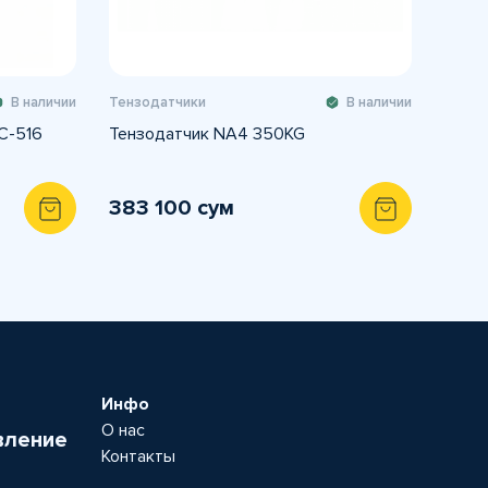
В наличии
Тензодатчики
В наличии
C-516
Тензодатчик NA4 350KG
383 100 сум
Инфо
О нас
вление
Контакты