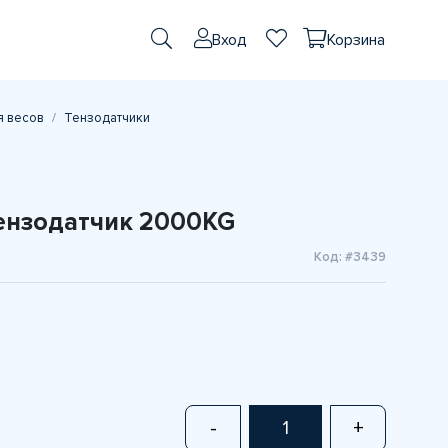
Вход
Корзина
я весов
Тензодатчики
тензодатчик 2000KG
Код: #3439
-
+