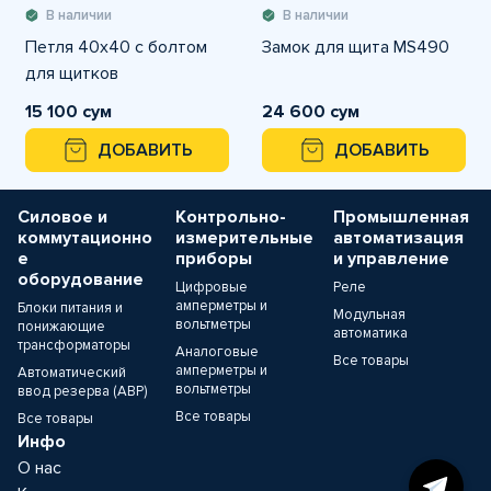
В наличии
В наличии
Петля 40х40 с болтом
Замок для щита MS490
для щитков
15 100 сум
24 600 сум
ДОБАВИТЬ
ДОБАВИТЬ
Силовое и
Контрольно-
Промышленная
коммутационно
измерительные
автоматизация
е
приборы
и управление
оборудование
Цифровые
Реле
амперметры и
Блоки питания и
Модульная
вольтметры
понижающие
автоматика
трансформаторы
Аналоговые
Все товары
амперметры и
Автоматический
вольтметры
ввод резерва (АВР)
Все товары
Все товары
Инфо
О нас