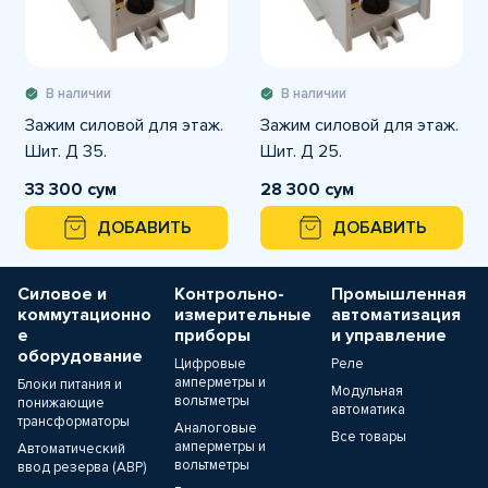
В наличии
В наличии
Зажим силовой для этаж.
Зажим силовой для этаж.
Шит. Д 35.
Шит. Д 25.
33 300 сум
28 300 сум
ДОБАВИТЬ
ДОБАВИТЬ
Силовое и
Контрольно-
Промышленная
коммутационно
измерительные
автоматизация
е
приборы
и управление
оборудование
Цифровые
Реле
амперметры и
Блоки питания и
Модульная
вольтметры
понижающие
автоматика
трансформаторы
Аналоговые
Все товары
амперметры и
Автоматический
вольтметры
ввод резерва (АВР)