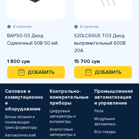
В наличии
В наличии
BAP50-03 Диод
S20LC60US TO3 Диод
Одиночный 50В 50 мА
выпрямительный 600В
20A
1 800 сум
15 700 сум
ДОБАВИТЬ
ДОБАВИТЬ
Силовое и
Контрольно-
Промышленная
коммутационно
измерительные
автоматизация
е
приборы
и управление
оборудование
Цифровые
Реле
амперметры и
Блоки питания и
Модульная
вольтметры
понижающие
автоматика
трансформаторы
Аналоговые
Все товары
амперметры и
Автоматический