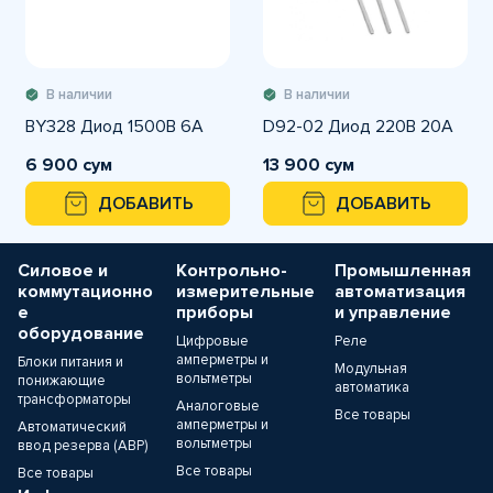
В наличии
В наличии
BY328 Диод 1500В 6А
D92-02 Диод 220В 20A
6 900 сум
13 900 сум
ДОБАВИТЬ
ДОБАВИТЬ
Силовое и
Контрольно-
Промышленная
коммутационно
измерительные
автоматизация
е
приборы
и управление
оборудование
Цифровые
Реле
амперметры и
Блоки питания и
Модульная
вольтметры
понижающие
автоматика
трансформаторы
Аналоговые
Все товары
амперметры и
Автоматический
вольтметры
ввод резерва (АВР)
Все товары
Все товары