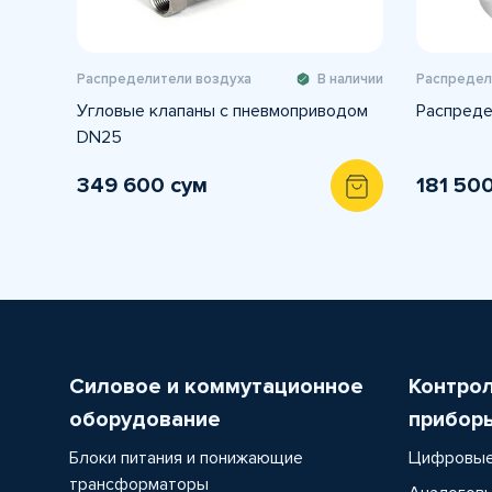
Распределители воздуха
В наличии
Распредел
Угловые клапаны с пневмоприводом
Распреде
DN25
349 600 сум
181 50
Силовое и коммутационное
Контро
оборудование
прибор
Блоки питания и понижающие
Цифровые
трансформаторы