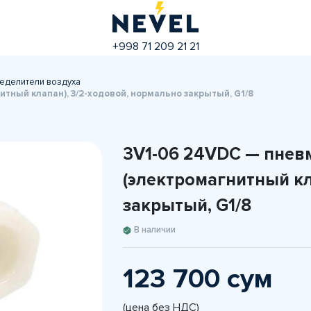
+998 71 209 21 21
еделители воздуха
ный клапан), 3/2-ходовой, нормально закрытый, G1/8
3V1-06 24VDC — пнев
(электромагнитный кл
закрытый, G1/8
В наличии
123 700 сум
(цена без НДС)