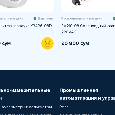
ители воздуха
В наличии
Распределители воздуха
литель воздуха K34R6-08D
3V210-08 Соленоидный кла
220VAC
0 сум
90 800 сум
льно-измерительные
Промышленная
ы
автоматизация и упра
 амперметры и вольтметры
Реле