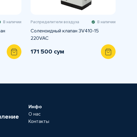
В наличии
Распределители воздуха
В наличии
пан
Соленоидный клапан 3V410-15
220VAC
171 500 сум
Инфо
О нас
вление
Контакты