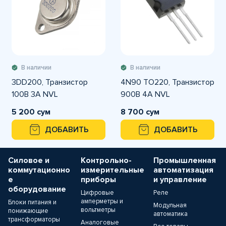
В наличии
В наличии
3DD200, Транзистор
4N90 TO220, Транзистор
100В 3А NVL
900В 4А NVL
5 200 сум
8 700 сум
ДОБАВИТЬ
ДОБАВИТЬ
Силовое и
Контрольно-
Промышленная
коммутационно
измерительные
автоматизация
е
приборы
и управление
оборудование
Цифровые
Реле
амперметры и
Блоки питания и
Модульная
вольтметры
понижающие
автоматика
трансформаторы
Аналоговые