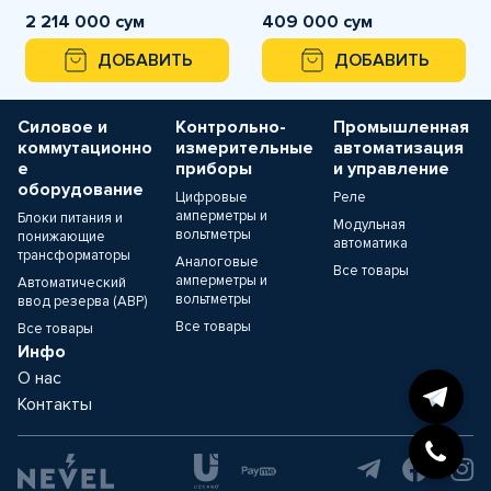
2 214 000 сум
409 000 сум
ДОБАВИТЬ
ДОБАВИТЬ
Силовое и
Контрольно-
Промышленная
коммутационно
измерительные
автоматизация
е
приборы
и управление
оборудование
Цифровые
Реле
амперметры и
Блоки питания и
Модульная
вольтметры
понижающие
автоматика
трансформаторы
Аналоговые
Все товары
амперметры и
Автоматический
вольтметры
ввод резерва (АВР)
Все товары
Все товары
Инфо
О нас
Контакты