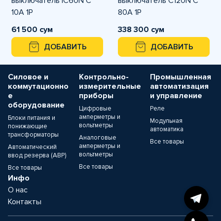
выключатель iC60N C
выключатель C120N C
10A 1P
80A 1P
61 500 сум
338 300 сум
ДОБАВИТЬ
ДОБАВИТЬ
Силовое и
Контрольно-
Промышленная
коммутационно
измерительные
автоматизация
е
приборы
и управление
оборудование
Цифровые
Реле
амперметры и
Блоки питания и
Модульная
вольтметры
понижающие
автоматика
трансформаторы
Аналоговые
Все товары
амперметры и
Автоматический
вольтметры
ввод резерва (АВР)
Все товары
Все товары
Инфо
О нас
Контакты