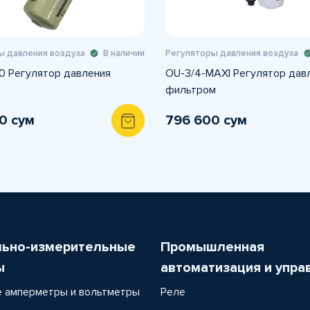
ы давления воздуха
В наличии
Регуляторы давления воздуха
0 Регулятор давления
OU-3/4-MАXI Регулятор дав
фильтром
0 сум
796 600 сум
льно-измерительные
Промышленная
ы
автоматизация и упра
 амперметры и вольтметры
Реле