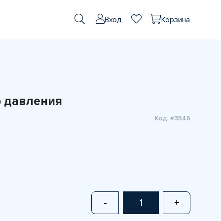
Вход
Корзина
 давления
Код: #3546
-
+