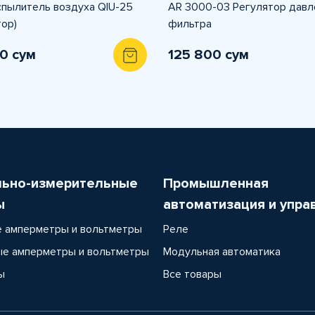
пылитель воздуха QIU-25
AR 3000-03 Регулятор давл
тор)
фильтра
0 сум
125 800 сум
льно-измерительные
Промышленная
ы
автоматизация и упра
 амперметры и вольтметры
Реле
е амперметры и вольтметры
Модульная автоматика
ы
Все товары