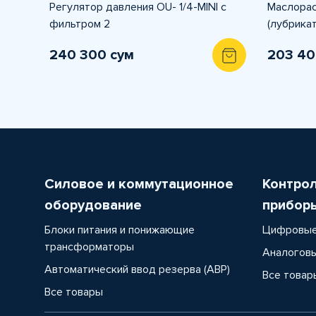
Регулятор давления OU- 1/4-MINI с
Маслорас
фильтром 2
(лубрика
240 300 сум
203 40
Силовое и коммутационное
Контро
оборудование
прибор
Блоки питания и понижающие
Цифровые
трансформаторы
Аналоговы
Автоматический ввод резерва (АВР)
Все товар
Все товары