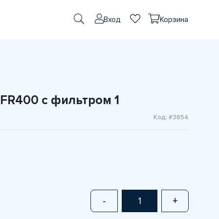
Вход
Корзина
1
FR400 с фильтром 1
Код: #3654
-
+