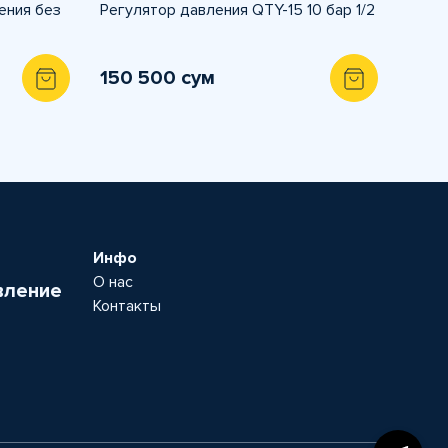
ения без
Регулятор давления QTY-15 10 бар 1/2
150 500 сум
Инфо
О нас
вление
Контакты