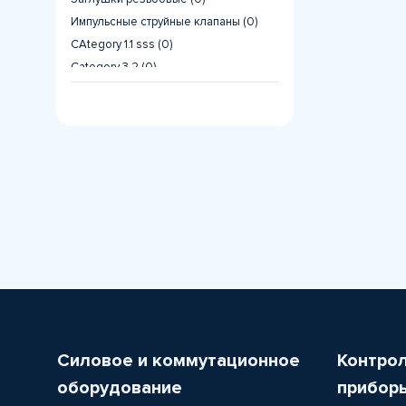
Импульсные струйные клапаны (0)
CAtegory 1.1 sss (0)
Category 3.2 (0)
CAtegory 1.2 (0)
Category 3.3 (0)
1 (0)
Клеммник силовой. (0)
CAtegory 1.3 (0)
1 (0)
Наконечники (0)
Фазовые преобразователи (1)
Силовое и коммутационное
Контро
оборудование
прибор