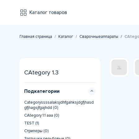
Каталог товаров
Главная страница
Каталог
Сварочныеаппараты
CAtegor
CAtegory 1.3
Подкатегории
Categoryssssalaksjdhfgahksjdgfjhasd
gfjhagsjfgajhdd (0)
CAtegory 1.1 aaa (0)
TEST (1)
Стриперы (0)
Заглушки резьбовые (0)