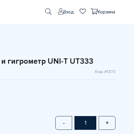
Вход
Корзина
и гигрометр UNI-T UT333
Код: #1373
-
+