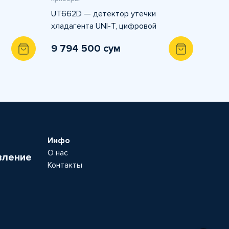
UT662D — детектор утечки
хладагента UNI-T, цифровой
9 794 500 сум
Инфо
О нас
вление
Контакты