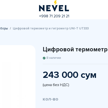
+998 71 209 21 21
иборы
Цифровой термометр и гигрометр UNI-T UT333
Цифровой термометр 
В наличии
243 000 сум
(цена без НДС)
кол-во