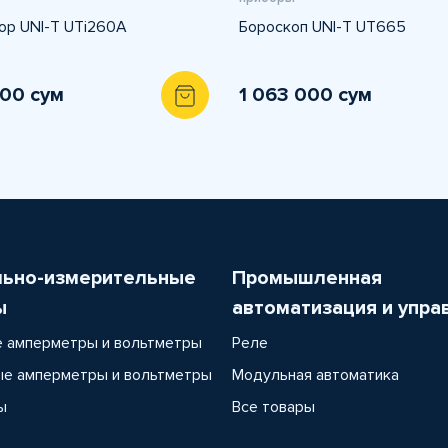
ор UNI-T UTi260A
Бороскоп UNI-T UT665
100 сум
1 063 000 сум
льно-измерительные
Промышленная
ы
автоматизация и упра
 амперметры и вольтметры
Реле
е амперметры и вольтметры
Модульная автоматика
ы
Все товары