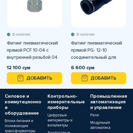
В наличии
В наличии
Фитинг пневматический
Фитинг пневматический
прямой PCF 10-04 с
прямой PG- 12-10
внутренней резьбой 04
соединительный для
трубок с наружным
12 100 сум
6 600 сум
диаметром 12 мм
ДОБАВИТЬ
ДОБАВИТЬ
Силовое и
Контрольно-
Промышленная
коммутационно
измерительные
автоматизация
е
приборы
и управление
оборудование
Цифровые
Реле
амперметры и
Блоки питания и
Модульная
вольтметры
понижающие
автоматика
трансформаторы
Аналоговые