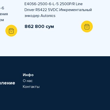
E40S6-2500-6-L-5 2500P/R Line
 -6
Driver RS422 5VDC Инкрементальный
ения
энкодер Autonics
ом
862 800 сум
Инфо
О нас
вление
Контакты