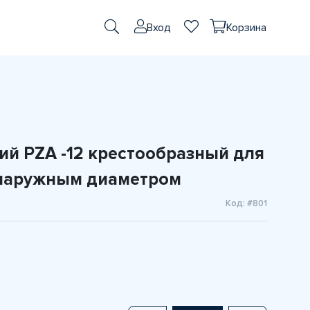
Вход
Корзина
ий PZA -12 крестообразный для
 наружным диаметром
Код: #801