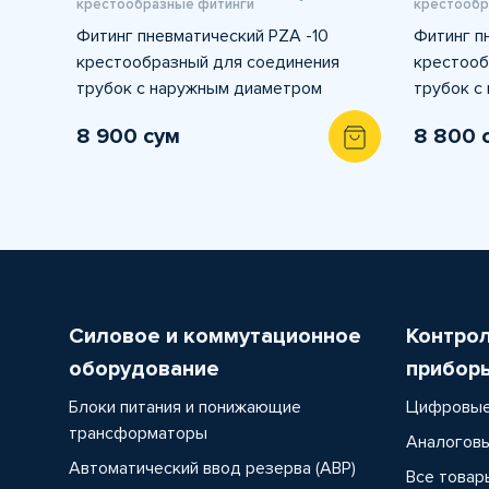
крестообразные фитинги
крестообр
Фитинг пневматический PZA -10
Фитинг п
крестообразный для соединения
крестооб
трубок с наружным диаметром
трубок с
8 900 сум
8 800 
Силовое и коммутационное
Контро
оборудование
прибор
Блоки питания и понижающие
Цифровые
трансформаторы
Аналоговы
Автоматический ввод резерва (АВР)
Все товар