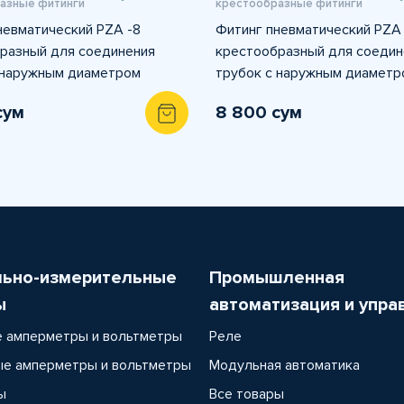
азные фитинги
крестообразные фитинги
невматический PZA -8
Фитинг пневматический PZA
разный для соединения
крестообразный для соедин
 наружным диаметром
трубок с наружным диаметр
сум
8 800 сум
льно-измерительные
Промышленная
ы
автоматизация и упра
 амперметры и вольтметры
Реле
е амперметры и вольтметры
Модульная автоматика
ы
Все товары