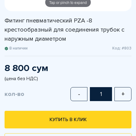
Tap or pinch to expand
Фитинг пневматический PZA -8
крестообразный для соединения трубок с
наружным диаметром
В наличии
Код: #803
8 800 сум
(цена без НДС)
кол-во
-
+
КУПИТЬ В КЛИК