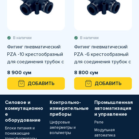
В наличии
В наличии
Фитинг пневматический
Фитинг пневматический
PZA -10 крестообразный
PZA -6 крестообразный
для соединения трубок с
для соединения трубок с
наружным диаметром
наружным диаметром
8 900 сум
8 800 сум
ДОБАВИТЬ
ДОБАВИТЬ
Силовое и
Контрольно-
Промышленная
коммутационно
измерительные
автоматизация
е
приборы
и управление
оборудование
Цифровые
Реле
амперметры и
Блоки питания и
Модульная
вольтметры
понижающие
автоматика
трансформаторы