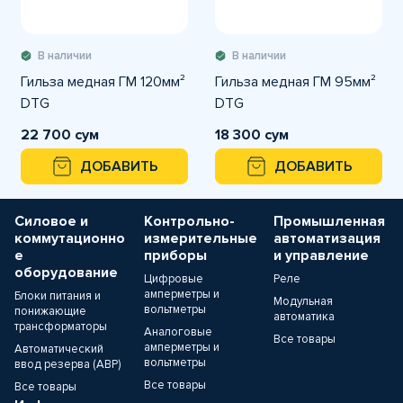
В наличии
В наличии
Гильза медная ГМ 120мм²
Гильза медная ГМ 95мм²
DTG
DTG
22 700 сум
18 300 сум
ДОБАВИТЬ
ДОБАВИТЬ
Силовое и
Контрольно-
Промышленная
коммутационно
измерительные
автоматизация
е
приборы
и управление
оборудование
Цифровые
Реле
амперметры и
Блоки питания и
Модульная
вольтметры
понижающие
автоматика
трансформаторы
Аналоговые
Все товары
амперметры и
Автоматический
вольтметры
ввод резерва (АВР)
Все товары
Все товары