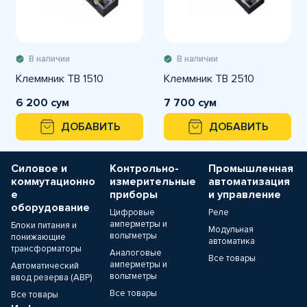
В наличии
В наличии
Клеммник ТВ 1510
Клеммник ТВ 2510
6 200 сум
7 700 сум
ДОБАВИТЬ
ДОБАВИТЬ
Силовое и
Контрольно-
Промышленная
коммутационно
измерительные
автоматизация
е
приборы
и управление
оборудование
Цифровые
Реле
амперметры и
Блоки питания и
Модульная
вольтметры
понижающие
автоматика
трансформаторы
Аналоговые
Все товары
амперметры и
Автоматический
вольтметры
ввод резерва (АВР)
Все товары
Все товары