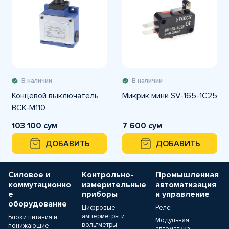
В наличии
В наличии
Концевой выключатель
Микрик мини SV-165-1C25
BCK-M110
103 100 сум
7 600 сум
ДОБАВИТЬ
ДОБАВИТЬ
Силовое и
Контрольно-
Промышленная
коммутационно
измерительные
автоматизация
е
приборы
и управление
оборудование
Цифровые
Реле
амперметры и
Блоки питания и
Модульная
вольтметры
понижающие