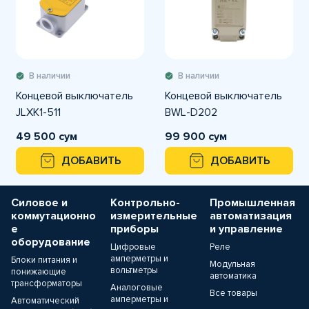
В наличии
В наличии
Концевой выключатель
Концевой выключатель
JLXK1-511
BWL-D202
49 500 сум
99 900 сум
ДОБАВИТЬ
ДОБАВИТЬ
Силовое и
Контрольно-
Промышленная
коммутационно
измерительные
автоматизация
е
приборы
и управление
оборудование
Цифровые
Реле
амперметры и
Блоки питания и
Модульная
вольтметры
понижающие
автоматика
трансформаторы
Аналоговые
Все товары
амперметры и
Автоматический