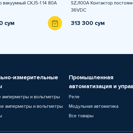
р вакуумный CKJ5-1 14 80A
SZJ100A Контактор постоянн
36VDC
0 сум
313 300 сум
льно-измерительные
Промышленная
ы
автоматизация и упра
 амперметры и вольтметры
Реле
е амперметры и вольтметры
Модульная автоматика
ы
Все товары