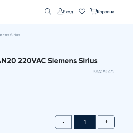
Вход
Корзина
ens Sirius
N20 220VAC Siemens Sirius
Код: #3279
-
+