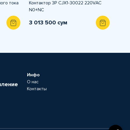
ого тока
Контактор 3P CJX1-30022 220VAC
N0+NC
3 013 500 сум
Инфо
О нас
вление
Контакты