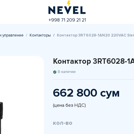
+998 71 209 21 21
и управление
Контакторы
Контактор 3RT6028-1AN20 220VAC Siem
Контактор 3RT6028-1A
В наличии
662 800 сум
(цена без НДС)
кол-во