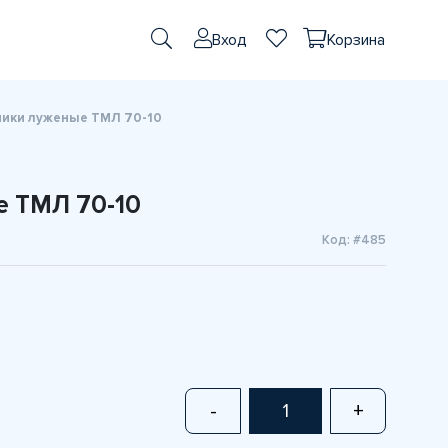
Вход
Корзина
ики луженые ТМЛ 70-10
 ТМЛ 70-10
Код: #485
-
+