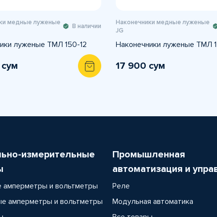
ки медные луженые
Наконечники медные луженые
В наличии
JG
ики луженые ТМЛ 150-12
Наконечники луженые ТМЛ 1
 сум
17 900 сум
льно-измерительные
Промышленная
ы
автоматизация и упра
 амперметры и вольтметры
Реле
е амперметры и вольтметры
Модульная автоматика
ы
Все товары