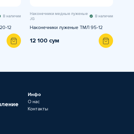
Наконечники медные луженые
В наличии
В наличии
JG
20-12
Наконечники луженые ТМЛ 95-12
12 100 сум
Инфо
О нас
вление
Контакты