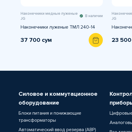
Наконечники медные луженые
Наконечни
В наличии
JG
JG
Наконечники луженые ТМЛ 240-14
Наконечн
37 700 сум
23 500
Силовое и коммутационное
Контро
оборудование
прибор
Блоки питания и понижающие
Цифровые
трансформаторы
Аналоговы
Автоматический ввод резерва (АВР)
Все товар