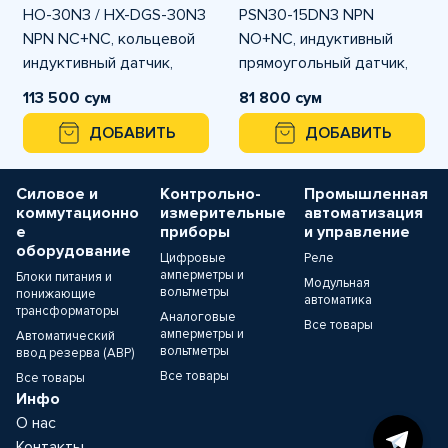
HO-30N3 / HX-DGS-30N3
PSN30-15DN3 NPN
NPN NC+NC, кольцевой
NO+NC, индуктивный
индуктивный датчик,
прямоугольный датчик,
внутренний диаметр 30
дистанция 15 мм, 12-
113 500 сум
81 800 сум
мм, питание 6–36 VDC
24VDC
ДОБАВИТЬ
ДОБАВИТЬ
Силовое и
Контрольно-
Промышленная
коммутационно
измерительные
автоматизация
е
приборы
и управление
оборудование
Цифровые
Реле
амперметры и
Блоки питания и
Модульная
вольтметры
понижающие
автоматика
трансформаторы
Аналоговые
Все товары
амперметры и
Автоматический
вольтметры
ввод резерва (АВР)
Все товары
Все товары
Инфо
О нас
Контакты