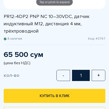
Tap or pinch to expand
PR12-4DP2 PNP NC 10–30VDC, датчик
индуктивный M12, дистанция 4 мм,
трёхпроводной
В наличии
Код: #3767
65 500 сум
(цена без НДС)
кол-во
-
+
КУПИТЬ В КЛИК